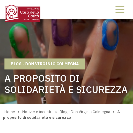
BLOG - DON VIRGINIO COLMEGNA
A PROPOSITO DI
SOLIDARIETÀ E SICUREZZA
Home
>
Notizie e incontri
>
Blog - Don Virginio Colmegna
>
A
proposito di solidarietà e sicurezza