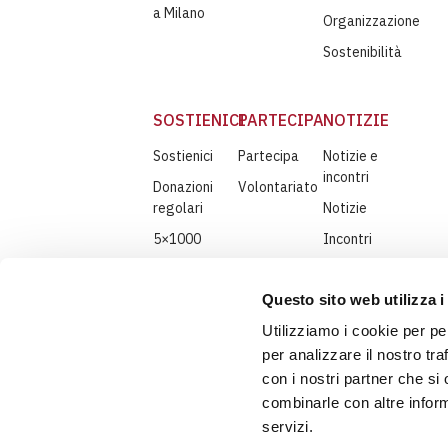
a Milano
Organizzazione
Sostenibilità
SOSTIENICI
PARTECIPA
NOTIZIE
Sostienici
Partecipa
Notizie e
incontri
Donazioni
Volontariato
regolari
Notizie
5×1000
Incontri
Lasciti
Storie
testamentari
Questo sito web utilizza i
Approfondimenti
Donazioni
Utilizziamo i cookie per pe
Archivio
aziendali
newsletter
per analizzare il nostro tra
Donazioni
con i nostri partner che si
in
combinarle con altre inform
memoria
servizi.
Volontari