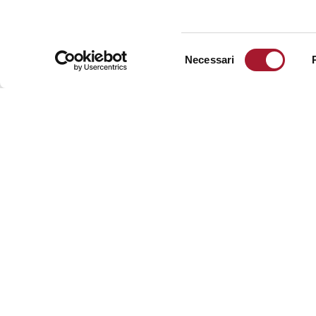
INFORMAZIONI
Selezione
Necessari
del
Contatti
consenso
Media
Lavora
con noi
Trasparenza
Accessibilità
Privacy
policy
Cookie
policy