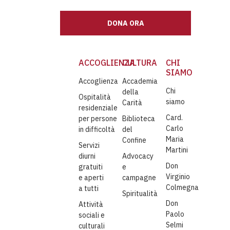
DONA ORA
ACCOGLIENZA
CULTURA
CHI
SIAMO
Accoglienza
Accademia
Chi
della
Ospitalità
siamo
Carità
residenziale
Card.
per persone
Biblioteca
Carlo
in difficoltà
del
Maria
Confine
Servizi
Martini
diurni
Advocacy
Don
gratuiti
e
Virginio
e aperti
campagne
Colmegna
a tutti
Spiritualità
Don
Attività
Paolo
sociali e
Selmi
culturali