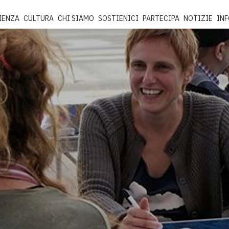
IENZA
CULTURA
CHI SIAMO
SOSTIENICI
PARTECIPA
NOTIZIE
IN