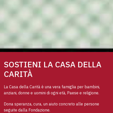
SOSTIENI LA CASA DELLA
CARITÀ
La Casa della Carità è una vera famiglia per bambini, 
anziani, donne e uomini di ogni età, Paese e religione. 
Dona speranza, cura, un aiuto concreto alle persone 
seguite dalla Fondazione.