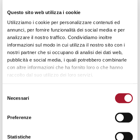
Lascia i tuoi contatti ed entra alla Casa della Carità. Ti
Questo sito web utilizza i cookie
aggiorneremo sulle nostre attività sociali e culturali e ti
Utilizziamo i cookie per personalizzare contenuti ed
inviteremo agli incontri.
annunci, per fornire funzionalità dei social media e per
Grazie fin d'ora!
analizzare il nostro traffico. Condividiamo inoltre
informazioni sul modo in cui utilizza il nostro sito con i
ATTENZIONE: se hai bisogno di aiuto, non lasciare qui i
nostri partner che si occupano di analisi dei dati web,
tuoi contatti, ma chiama il numero 3401264360.
pubblicità e social media, i quali potrebbero combinarle
con altre informazioni che ha fornito loro o che hanno
raccolto dal suo utilizzo dei loro servizi.
Selezione
Necessari
del
consenso
Preferenze
Accetto le
condizioni della privacy
Statistiche