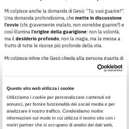
Mi colpisce anche la domanda di Gesù: “Tu, vuoi guarire?”.
Una domanda profondissima, che
mette in discussione
l’ovvio
(chi, gravemente malato, non vorrebbe guarire?) e
così illumina
l’origine della guarigione
: non la volontà,
ma il
desiderio profondo
, non la magia, ma la messa a
frutto di tutte le risorse più profonde della vita.
Mi colpisce infine che Gesù chieda alla persona guarita di
portare con sé il
lettuccio
sul quale è stata distesa per
38 anni.
Non è la richiesta di portare una croce, ma
Questo sito web utilizza i cookie
la constatazione che qualsiasi sofferenza
Utilizziamo i cookie per personalizzare contenuti ed
lascia un segno che rimane oltre la
annunci, per fornire funzionalità dei social media e per
guarigione e con cui bisogna fare pace,
analizzare il nostro traffico. Condividiamo inoltre
informazioni sul modo in cui utilizza il nostro sito con i
come con una cicatrice che diventa un
nostri partner che si occupano di analisi dei dati web,
tratto distintivo.