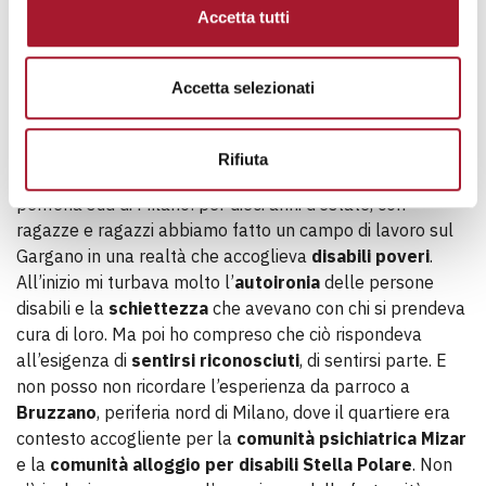
Accetta tutti
Penso a quando, durante il seminario, il sabato
Accetta selezionati
pomeriggio accudivo un anziano che aveva condiviso il
suo disagio per il fatto che mi occupassi di lavarlo e
vestirlo. Questo mi riporta alla parola
dignità
. Ancora,
Rifiuta
ricordo gli anni da parroco alla Barona, un quartiere della
periferia sud di Milano: per dieci anni d’estate, con
ragazze e ragazzi abbiamo fatto un campo di lavoro sul
Gargano in una realtà che accoglieva
disabili poveri
.
All’inizio mi turbava molto l’
autoironia
delle persone
disabili e la
schiettezza
che avevano con chi si prendeva
cura di loro. Ma poi ho compreso che ciò rispondeva
all’esigenza di
sentirsi riconosciuti
, di sentirsi parte. E
non posso non ricordare l’esperienza da parroco a
Bruzzano
, periferia nord di Milano, dove il quartiere era
contesto accogliente per la
comunità psichiatrica Mizar
e la
comunità alloggio per disabili Stella Polare
. Non