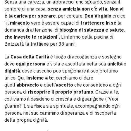
Senza una carezza, un abbraccio, uno sguardo, senza il
sentore di una casa,
senza amicizia non c’è vita. Non vi
è la carica per sperare
, per cercare.
Don Virginio
ci dice
“il
miracolo
vero è essere capaci di
trattenere in sé
la
domanda di attenzione, di
bisogno di salvezza e salute,
che investe le relazioni
”. L’infermo della piscina di
Betzaetà la trattiene per 38 anni!
La
Casa della Carità
è luogo di accoglienza e sostegno
dove
ogni persona
è vista e ascoltata nella sua
unicità
e
dignità
, dove ciascuno può sprigionare il suo profumo
unico. Qui,
insieme a te
, cerchiamo di dare
quell’
abbraccio
e quell’
ascolto
che consentono a ogni
persona di
riscoprire il proprio profumo
. Grazie a te,
coltiviamo il desiderio di crescita e di guarigione (“Vuoi
guarire?”), sia fisica sia spirituale, accompagnando ogni
persona nel suo cammino di speranza e di riscoperta
della propria dignità.