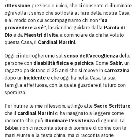
riflessione
prezioso e unico, che ci consente di illuminare
ogni volta il senso che sottostà al fare della nostra Casa
e al modo con cui accompagniamo chi non
“sa
provvedere a sé”
, lasciandoci guidare dalla
Parola di
Dio
e da
Maestri di vita
, a cominciare da chi ha voluto
questa Casa, il
Cardinal Martini
.
Oggi ci interrogheremo sul
senso dell’accoglienza
delle
persone con
disabilità fisica e psichica
. Come
Sabir
, un
ragazzo pakistano di 25 anni che si muove in
carrozzina
dopo un
incidente
e che oggi ha nella Casa la sua
famiglia affettuosa, con la quale guardare il futuro con
speranza.
Per nutrire le mie riflessioni, attingo alle
Sacre Scritture
,
che il
cardinal Martini
ci ha insegnato a leggere come
racconto che può
illuminare l’esistenza
di ognuno. La
Bibbia non ci racconta storie di uomini e di donne con le
mani giunte e la testa china, ma ci racconta storie