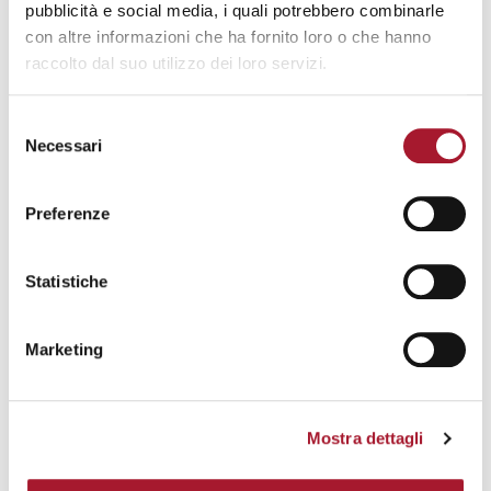
pubblicità e social media, i quali potrebbero combinarle
con altre informazioni che ha fornito loro o che hanno
Papa Francesco ricorda spesso di guardare negli occhi
raccolto dal suo utilizzo dei loro servizi.
l’altro, soprattutto gli scartati che incontriamo. Ecco,
nell’incontro con la
persona con disabilità
ho imparato
Selezione
molto presto quanto sia fondamentale incontrare,
Necessari
del
guardare e ascoltare con
autentico rispetto
.
consenso
Preferenze
Statistiche
Marketing
Mostra dettagli