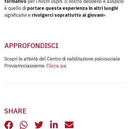
formativo
per i nostri ospiti. Il nostro desiderio e auspicio
è quello di
portare questa esperienza in altri luoghi
significativi e
rivolgerci soprattutto ai giovani
».
APPROFONDISCI
Scopri le attività del Centro di riabilitazione psicosociale
Proviamociassieme.
Clicca qui
.
SHARE
CONCLUSO IL PROGETTO “DIVERSƏ?
CONCLUSO IL PROGETTO “DIVE
CONCLUSO IL PROGETTO “
CONCLUSO IL PROGET
CONCLUSO IL PR