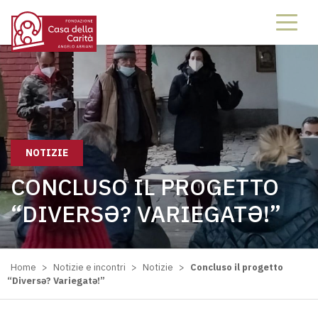
NOTIZIE
CONCLUSO IL PROGETTO
“DIVERSƏ? VARIEGATƏ!”
Home
>
Notizie e incontri
>
Notizie
>
Concluso il progetto
“Diversə? Variegatə!”