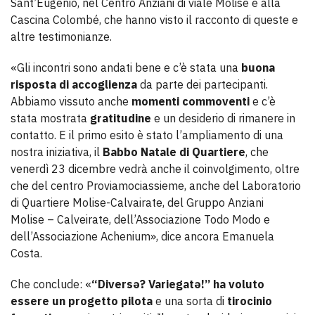
Sant’Eugenio, nel Centro Anziani di viale Molise e alla
Cascina Colombé, che hanno visto il racconto di queste e
altre testimonianze.
«Gli incontri sono andati bene e c’è stata una
buona
risposta di accoglienza
da parte dei partecipanti.
Abbiamo vissuto anche
momenti commoventi
e c’è
stata mostrata
gratitudine
e un desiderio di rimanere in
contatto. E il primo esito è stato l’ampliamento di una
nostra iniziativa, il
Babbo Natale di Quartiere
, che
venerdì 23 dicembre vedrà anche il coinvolgimento, oltre
che del centro Proviamociassieme, anche del Laboratorio
di Quartiere Molise-Calvairate, del Gruppo Anziani
Molise – Calveirate, dell’Associazione Todo Modo e
dell’Associazione Achenium», dice ancora Emanuela
Costa.
Che conclude: «
“Diversə? Variegatə!” ha voluto
essere un progetto pilota
e una sorta di
tirocinio