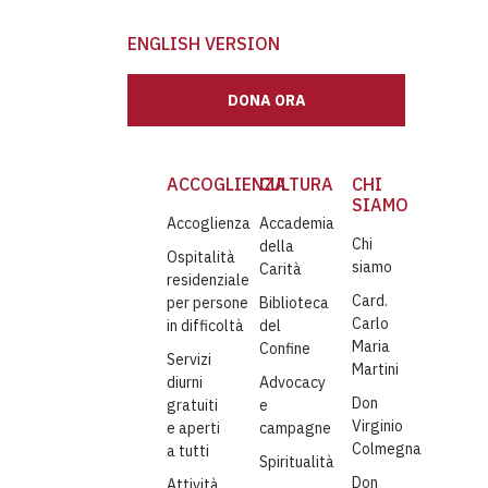
ENGLISH VERSION
DONA ORA
ACCOGLIENZA
CULTURA
CHI
SIAMO
Accoglienza
Accademia
Chi
della
Ospitalità
siamo
Carità
residenziale
Card.
per persone
Biblioteca
Carlo
in difficoltà
del
Maria
Confine
Servizi
Martini
diurni
Advocacy
Don
gratuiti
e
Virginio
e aperti
campagne
Colmegna
a tutti
Spiritualità
Don
Attività