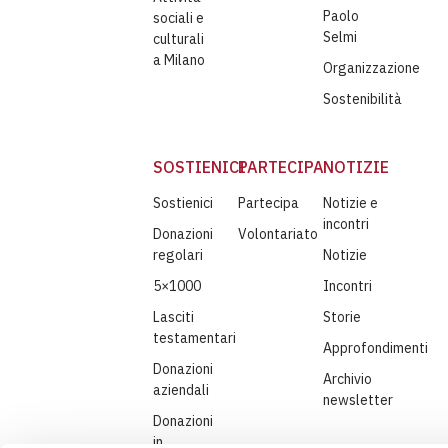
Paolo
sociali e
Selmi
culturali
a Milano
Organizzazione
Sostenibilità
SOSTIENICI
PARTECIPA
NOTIZIE
Sostienici
Partecipa
Notizie e
incontri
Donazioni
Volontariato
regolari
Notizie
5×1000
Incontri
Lasciti
Storie
testamentari
Approfondimenti
Donazioni
Archivio
aziendali
newsletter
Donazioni
in