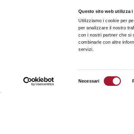
memoria
Questo sito web utilizza i
Volontari
Utilizziamo i cookie per pe
per analizzare il nostro tra
INFORMAZIONI
con i nostri partner che si
combinarle con altre inform
Contatti
servizi.
Media
Lavora
con noi
Selezione
Trasparenza
Necessari
del
Accessibilità
consenso
Privacy
policy
Cookie
policy