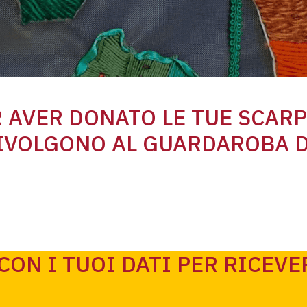
 AVER DONATO LE TUE SCARP
RIVOLGONO AL GUARDAROBA D
CON I TUOI DATI PER RICEVE