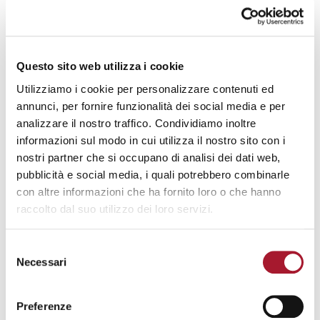
SULLE DISUGUAGLIANZE
SOCIALI
Questo sito web utilizza i cookie
Utilizziamo i cookie per personalizzare contenuti ed
Quanto conosci le disuguaglianze sociali?
annunci, per fornire funzionalità dei social media e per
analizzare il nostro traffico. Condividiamo inoltre
Rispondi al nostro quiz e testa la tua
informazioni sul modo in cui utilizza il nostro sito con i
conoscenza su questo tema.
nostri partner che si occupano di analisi dei dati web,
pubblicità e social media, i quali potrebbero combinarle
con altre informazioni che ha fornito loro o che hanno
raccolto dal suo utilizzo dei loro servizi.
RISPONDI AL QUIZ
Selezione
Necessari
del
consenso
Preferenze