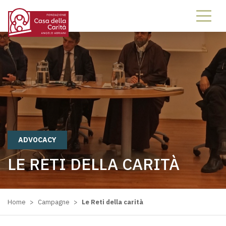
68736873
ADVOCACY
LE RETI DELLA CARITÀ
Home
>
Campagne
>
Le Reti della carità