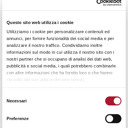
interrogazione delle istituzioni, sente sua questa missione
della città di
“non tenere separate le parti” ma di
tenere insieme le diversità che la abitano,
Questo sito web utilizza i cookie
cominciando dagli ultimi
, dai più deboli per i quali
“i
diritti dei deboli non sono diritti deboli”,
secondo quella
Utilizziamo i cookie per personalizzare contenuti ed
feconda espressione del
Cardinale Dionigi Tettamanzi
.
annunci, per fornire funzionalità dei social media e per
analizzare il nostro traffico. Condividiamo inoltre
Un ultimo passaggio:
la Casa della Carità è più grande
informazioni sul modo in cui utilizza il nostro sito con i
della sua sede di via Brambilla 10
!
nostri partner che si occupano di analisi dei dati web,
pubblicità e social media, i quali potrebbero combinarle
Si allarga un po’ su tutta la città: nel quartiere di
Ponte
con altre informazioni che ha fornito loro o che hanno
Lambro con Casa Francesco
per i minori stranieri non
raccolto dal suo utilizzo dei loro servizi.
accompagnati,
a Cimiano con “La Tillanzia”
, una
comunità di mamme con bambini ospiti delle Suore
Selezione
Preziosine, nel
quartiere Adriano
con gli
appartamenti
Necessari
del
per l’accoglienza dei profughi
delle troppe guerre che
consenso
ancora ci sono nel mondo, nel quartiere
Molise –
Calvairate con
il centro diurno
Proviamociassieme
… e
Preferenze
poi si spinge fino
in via Novara
, dall’altra parte della