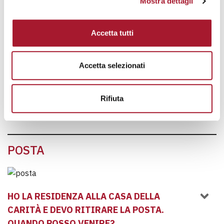
Mostra dettagli
ALLA PROVA/SOSPENSIONE PENA). A CHI
POSSO RIVOLGERMI?
Accetta tutti
NON SONO RESIDENTE A MILANO E
PROVINCIA E DEVO SVOLGERE I LAVORI DI
Accetta selezionati
PUBBLICA UTILITÀ (SOSTITUZIONE PENA
O MESSA ALLA PROVA/SOSPENSIONE
Rifiuta
PENA)?
POSTA
HO LA RESIDENZA ALLA CASA DELLA
CARITÀ E DEVO RITIRARE LA POSTA.
QUANDO POSSO VENIRE?