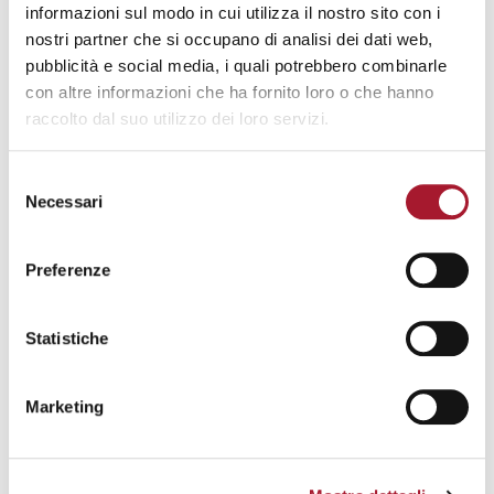
STO CERCANDO UN LAVORO, MI POTETE
informazioni sul modo in cui utilizza il nostro sito con i
AIUTARE?
nostri partner che si occupano di analisi dei dati web,
pubblicità e social media, i quali potrebbero combinarle
con altre informazioni che ha fornito loro o che hanno
SONO IN GRAVI DIFFICOLTÀ ECONOMICHE.
raccolto dal suo utilizzo dei loro servizi.
POTETE AIUTARMI CON UNA DONAZIONE
ALIMENTARE?
Selezione
Necessari
del
consenso
LAVORI DI PUBBLICA UTILITÀ E
Preferenze
MESSA ALLA PROVA
Statistiche
Marketing
SONO RESIDENTE A MILANO E PROVINCIA
E DEVO SVOLGERE I LAVORI DI PUBBLICA
UTILITÀ (SOSTITUZIONE PENA O MESSA