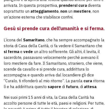
arrivata. In questa prospettiva,
prendersi cura
diventa
soprattutto un
atteggiamento
,
non
un
mestiere
, non
un’azione esterna che stabilisce confini.
Gesù si prende cura dell’umanità
e si ferma
.
L’icona del
Samaritano
, che ha sempre accompagnato la
storia di Casa della Carità, ci fa vedere il Samaritano che
si ferma
e
vede
un altro sofferente. Gli altri, il levita, il
sacerdote, passavano velocemente perché avevano il
loro mestiere da fare. Il Samaritano, straniero, che viene,
scende da cavallo e si prende cura, addirittura lo
accompagna e quando arriva dal locandiere gli dice
“Curalo, ti rifonderò al mio ritorno”. La parola
cura
ritorna
lì e ha addirittura questo
sapore
di
futuro
, di
attesa
.
Nei suoi primi 15 anni di vita, la Casa della Carità ha
accolto persone di tutte le età, paesi e religioni. Per tutte,