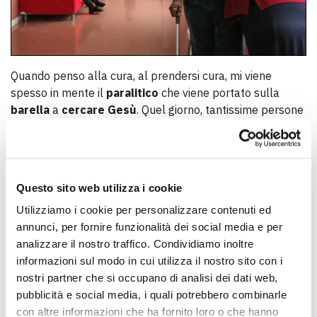
Quando penso alla cura, al prendersi cura, mi viene
spesso in mente il
paralitico
che viene portato sulla
barella
a
cercare Gesù
. Quel giorno, tantissime persone
si accalcavano per ascoltare Gesù e allora i quattro che
portavano la barella, non potendo fendere la folla,
scoperchiarono il tetto e misero il
paralitico in prima fila
,
davanti a tutti. Il Vangelo vuole dirci che
per Gesù
quel
Questo sito web utilizza i cookie
paralitico
è la
priorità
. Ma la sorpresa nell’incontro con
Utilizziamo i cookie per personalizzare contenuti ed
questa persona sofferente sta nella sua guarigione.
annunci, per fornire funzionalità dei social media e per
Prima di rivelargli la guarigione del corpo, Gesù gli dice:
analizzare il nostro traffico. Condividiamo inoltre
“Ti sono perdonati i tuoi peccati”. Gli dice in altre parole
informazioni sul modo in cui utilizza il nostro sito con i
“Cura dentro di te, trasformati in capacità.” È questa la
nostri partner che si occupano di analisi dei dati web,
guarigione
più importante, quella del
cuore
, ed è quasi
pubblicità e social media, i quali potrebbero combinarle
subordinata
a quella
fisica
. Diventa,
a partire dal
con altre informazioni che ha fornito loro o che hanno
cuore, capacità
nel corpo. Solo dopo infatti, Gesù gli