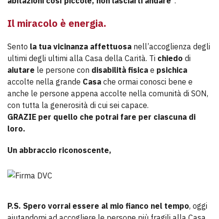
abitazioni così piccole, non lasciarti andare”
.
Il
miracolo è energia.
Sento
la tua vicinanza affettuosa
nell’accoglienza degli
ultimi degli ultimi alla Casa della Carità. Ti
chiedo
di
aiutare
le persone con
disabilità fisica
e
psichica
accolte nella grande
Casa
che ormai conosci bene e
anche le persone appena accolte nella comunità di SON,
con tutta la generosità di cui sei capace.
GRAZIE per quello che potrai fare per ciascuna di
loro.
Un abbraccio riconoscente,
P.S.
Spero vorrai essere al mio fianco nel tempo
, oggi
aiutandomi ad accogliere le persone più fragili alla Casa