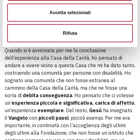
non è un’operazione soltanto sanitaria, di
Accetta selezionati
medicina, ma un tessere relazioni, vivere in
amicizia, farci toccare dalle sofferenze di
Rifiuta
chi ci è vicino.
Quando si è avvicinata per me la conclusione
dell’esperienza alla Casa della Carità, ho pensato di
andare a vivere vicino a questa Casa che mi ha dato tanto,
costruendo una comunità per persone con disabilità. Ho
sognato una comunità che non fosse estranea al
cammino della Casa della Carità, ma che ne fosse una
sorta di
debita conseguenza
. Ho pensato che ci volesse
un’
esperienza piccola e significativa, carica di affetto
,
un’esperienza
esemplare
. Del resto,
Gesù
ha insegnato
il
Vangelo
con
piccoli passi
, piccoli esempi. Per me era
importante, in continuità con l’accoglienza degli ultimi
degli ultimi alla Fondazione, che non fosse un istituto che