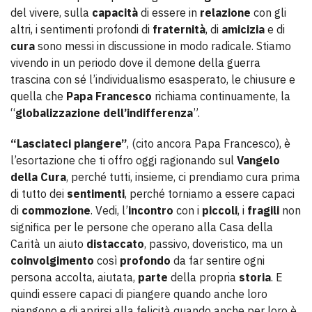
del vivere, sulla
capacità
di essere in
relazione
con gli
altri, i sentimenti profondi di
fraternità
, di
amicizia
e di
cura
sono messi in discussione in modo radicale. Stiamo
vivendo in un periodo dove il demone della guerra
trascina con sé l’individualismo esasperato, le chiusure e
quella che
Papa Francesco
richiama continuamente, la
“
globalizzazione dell’indifferenza
”.
“Lasciateci piangere”
, (cito ancora Papa Francesco), è
l’esortazione che ti offro oggi ragionando sul
Vangelo
della Cura
, perché tutti, insieme, ci prendiamo cura prima
di tutto dei
sentimenti
, perché torniamo a essere capaci
di
commozione
. Vedi, l’
incontro
con i
piccoli
, i
fragili
non
significa per le persone che operano alla Casa della
Carità un aiuto
distaccato
, passivo, doveristico, ma un
coinvolgimento
così
profondo
da far sentire ogni
persona accolta, aiutata,
parte
della propria
storia
. E
quindi essere capaci di piangere quando anche loro
piangono e di aprirsi alla felicità quando anche per loro è