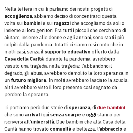
Nella lettera in cui ti parliamo dei nostri progetti di
accoglienza
, abbiamo deciso di concentrarci questa
volta sui
bambini
e sui
ragazzi
che accogliamo da soli o
insieme ai loro genitori. Fra tutti i piccoli che cerchiamo di
aiutare, insieme alle donne e agli anziani, sono stati i più
colpiti dalla pandemia. Infatti, ci siamo resi conto che in
molti casi, senza il
supporto educativo
offerto dalla
Casa della Carità
, durante la pandemia, avrebbero
vissuto una tragedia nella tragedia: l’abbandono,il
degrado, gli abusi, avrebbero demolito la loro speranza in
un
futuro migliore
. In molti avrebbero lasciato la scuola,
altri avrebbero visto il loro presente così segnato da
perdere la speranza.
Ti portiamo però due storie di
speranza
, di
due bambini
che sono
arrivati
qui
senza scarpe
e
oggi
stanno per
iscriversi all’
università
. Due bambini che alla Casa della
Carità hanno trovato
comunità
e bellezza, l
’abbraccio
e