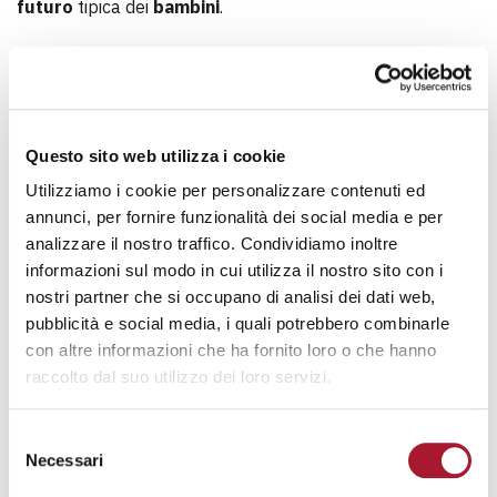
futuro
tipica dei
bambini
.
Credo sia fondamentale scorgere l’elemento spirituale, di
fede
, che porta il tema dell’
innocenza
.
Il Vangelo dice “Se non cambiate e se non diventerete
Questo sito web utilizza i cookie
come i bambini, non entrerete nel Regno dei Cieli”. Vedi,
questo non è l’invito a una lettura infantile, un
Utilizziamo i cookie per personalizzare contenuti ed
compiacimento regressivo verso l’essere bimbo, ma è
annunci, per fornire funzionalità dei social media e per
l’invito a guardare alla
vita
che
esplode
nella
analizzare il nostro traffico. Condividiamo inoltre
dimensione di
speranza
, nella fiducia, nei legami. Un
informazioni sul modo in cui utilizza il nostro sito con i
invito quindi a
rigenerarsi
continuamente, per tirar fuori il
nostri partner che si occupano di analisi dei dati web,
bambino che è dentro di noi e, attraverso questa
pubblicità e social media, i quali potrebbero combinarle
rigenerazione,
connettersi
con il futuro, con l’
eternità,
con altre informazioni che ha fornito loro o che hanno
come
fanno i
bambini
, immersi nel presente e al tempo
raccolto dal suo utilizzo dei loro servizi.
stesso laboratorio permanente di
eternità
.
Selezione
Questa ultima riflessione mi porta ancora avanti. Viviamo
Necessari
del
in una società che parla sempre e solo dell’istante, invita
consenso