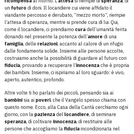
ricompensa
al ritorno. L’
attesa
si riempie di
speranza
, di
un
futuro
di doni. Il locandiere cui viene affidato il
viandante percosso e derubato, “mezzo morto”, riempie
l’attesa di speranza, mentre si prende cura di lui. Qui,
come il locandiere, ci prendiamo
cura
dell’umanità ferita
donando nel presente la potenza dell’
amore
di una
famiglia
, delle
relazioni
, accanto al calore di un rifugio
dalle fondamenta solide. Insieme alle persone accolte,
costruiamo anche la possibilità di guardare al futuro con
fiducia
, provando a recuperare l’
innocenza
che è propria
dei bambini. Insieme, ci ispiriamo al loro sguardo: è vivo,
aperto, autentico, profondo.
Altre volte ti ho parlato dei piccoli, pensando sia ai
bambini
sia ai
poveri
, che il Vangelo spesso chiama con
questo nome. Ecco, alla Casa della Carità cerchiamo ogni
giorno, con la
pazienza
del
locandiere
, di seminare
speranza
, di coltivare
innocenza
, di restituire alle
persone che accogliamo la
fiducia
incondizionata nel