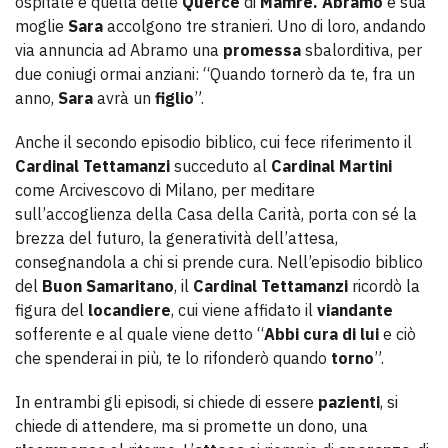
ospitale è quella delle
Querce
di
Mamre. Abramo
e sua
moglie
Sara
accolgono tre stranieri. Uno di loro, andando
via annuncia ad Abramo una
promessa
sbalorditiva, per
due coniugi ormai anziani: “Quando tornerò da te, fra un
anno,
Sara
avrà un
figlio
”.
Anche il secondo episodio biblico, cui fece riferimento il
Cardinal Tettamanzi
succeduto al
Cardinal Martini
come Arcivescovo di Milano, per meditare
sull’accoglienza della Casa della Carità, porta con sé la
brezza del futuro, la generatività dell’attesa,
consegnandola a chi si prende cura. Nell’episodio biblico
del
Buon Samaritano
, il
Cardinal Tettamanzi
ricordò la
figura del
locandiere
, cui viene affidato il
viandante
sofferente e al quale viene detto “
Abbi cura di lui
e ciò
che spenderai in più, te lo rifonderò quando
torno
”.
In entrambi gli episodi, si chiede di essere
pazienti
, si
chiede di attendere, ma si promette un dono, una