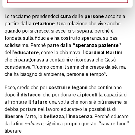
distacco, dopo la morte.
Lo facciamo prendendoci
cura
delle
persone
accolte a
partire dalla
relazione
. Una relazione che vive anche
quando poi si cresce, si esce, ci si separa, perché è
fondata sulla fiducia e ha costruito speranza su basi
solidissime. Perché parte dalla
“speranza paziente”
dell’
educatore
, come la chiamava il
Cardinal Martini
che ci paragonava a contadini e ricordava che Gesù
considerava “l’uomo come il seme che cresce da sé, ma
che ha bisogno di ambiente, persone e tempo”.
Ecco, credo che per
costruire legami
che continuano
dopo il
distacco
, che per donare ai
piccoli
la capacità di
affrontare
il futuro
una volta che non si è più insieme, si
debba portare nel lavoro educativo la possibilità di
liberare
l’arte, la
bellezza
, l’
innocenza
. Perché educare,
da latino
e-ducere
, significa proprio questo: “cavare fuori”,
liberare.