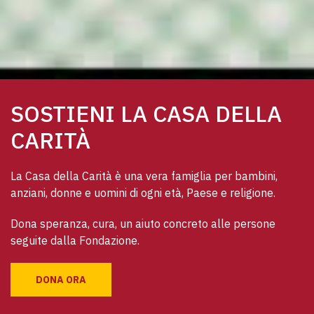
SOSTIENI LA CASA DELLA
CARITÀ
La Casa della Carità è una vera famiglia per bambini, 
anziani, donne e uomini di ogni età, Paese e religione. 
Dona speranza, cura, un aiuto concreto alle persone 
seguite dalla Fondazione.
DONA ORA