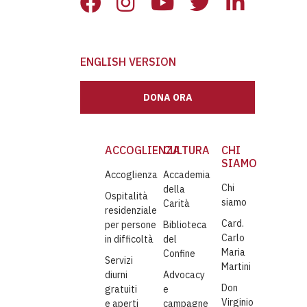
ENGLISH VERSION
DONA ORA
ACCOGLIENZA
CULTURA
CHI
SIAMO
Accoglienza
Accademia
Chi
della
Ospitalità
siamo
Carità
residenziale
Card.
per persone
Biblioteca
Carlo
in difficoltà
del
Maria
Confine
Servizi
Martini
diurni
Advocacy
Don
gratuiti
e
Virginio
e aperti
campagne