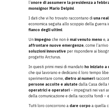
l’
onore di assumere la presidenza a febbr
monsignor Mario Delpini
.
I dati che vi ho trovato raccontano di
una real
economica seguita allo scoppio della guerra i
fianco degli ultimi
.
Un
impegno
che non è
mai venuto meno
e, 
affrontare nuove emergenze
, come l’arriv
soluzioni innovative
per rispondere ai bisogn
progetto Arcturus.
In questi primi mesi di mandato
ho iniziato 
che qui lavorano e dedicano il loro tempo libe
sperimentare come,
dietro ai numeri
raccont
persone accolte e aiutate
dalla Casa della C
operatrici e operatori
– impegnati nei vari a
della comunicazione e della raccolta fondi – 
Tutti loro concorrono a
dare corpo
a quella c