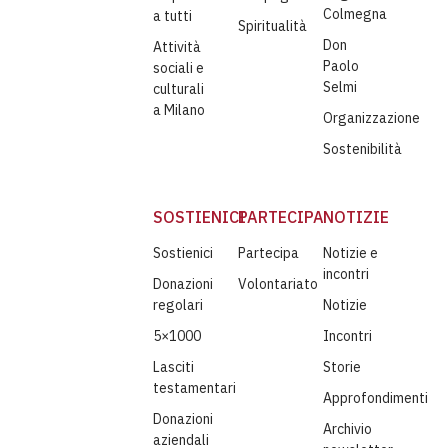
Colmegna
a tutti
Spiritualità
Don
Attività
Paolo
sociali e
Selmi
culturali
a Milano
Organizzazione
Sostenibilità
SOSTIENICI
PARTECIPA
NOTIZIE
Sostienici
Partecipa
Notizie e
incontri
Donazioni
Volontariato
regolari
Notizie
5×1000
Incontri
Lasciti
Storie
testamentari
Approfondimenti
Donazioni
Archivio
aziendali