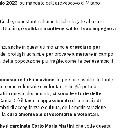
aio 2023
, su mandato dell’arcivescovo di Milano,
tà
che, nonostante alcune fatiche legate alla crisi
n Ucraina, è
solida
e
mantiene saldo il suo impegno a
anzi, anche in quest’ultimo anno è
cresciuto per
o dei profughi ucraini, e per provare a mettere in campo
i della popolazione più fragile, come fa per esempio il
a conoscere la Fondazione
, le persone ospiti e le tante
ro come volontarie e volontari. E ho già potuto
ati in questo documento,
ci sono le storie delle
arità. C’è il
lavoro appassionato
di centinaia
di
mbiti di accoglienza e cultura, dell’amministrazione,
e la
cura amorevole di volontarie e volontari.
he il
cardinale Carlo Maria Martini
, che volle questa