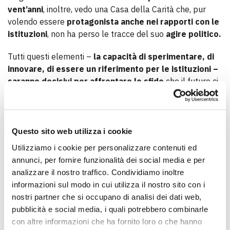
vent’anni
, inoltre, vedo una Casa della Carità che, pur
volendo essere
protagonista anche nei rapporti con le
istituzioni
, non ha perso le tracce del suo
agire politico.
Tutti questi elementi –
la capacità di sperimentare, di
innovare, di essere un riferimento per le istituzioni –
saranno decisivi per affrontare le sfide
che il futuro ci
porrà davanti, in primis il raggiungimento di un
Terzo
Settore non passivo, ma partecipe
, in cui si pone
l’attenzione sulla fragilità, sulla debolezza, sulla
vulnerabilità, che sono parte fondamentale del nostro
Questo sito web utilizza i cookie
agire culturale e politico.
Utilizziamo i cookie per personalizzare contenuti ed
annunci, per fornire funzionalità dei social media e per
Penso, per esempio, al
tema delle residenze
, che fanno
analizzare il nostro traffico. Condividiamo inoltre
parte della storia di Casa della Carità; al tema della
informazioni sul modo in cui utilizza il nostro sito con i
salute mentale
, non concepito in una cultura contenitiva;
nostri partner che si occupano di analisi dei dati web,
al tema del
carcere
, oggi diventato l’emblema di quella
pubblicità e social media, i quali potrebbero combinarle
che Papa Francesco chiama
“cultura dello scarto”
; ai
con altre informazioni che ha fornito loro o che hanno
temi della
violenza sulle donne
e della familiarità.