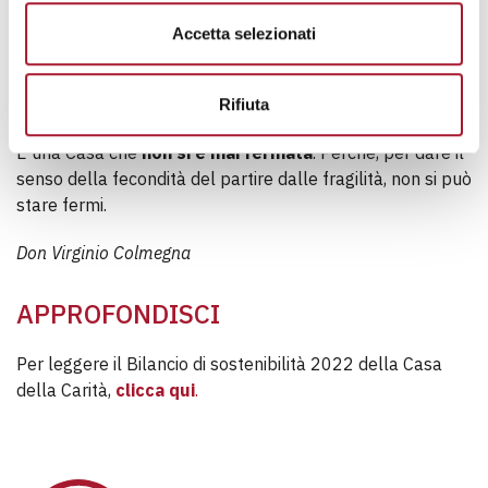
processi cognitivi.
Accetta selezionati
È una Casa che
ha sperimentato la creatività, la
fantasia della Carità
, con entusiasmo, accompagnata
sempre da una forte
energia spirituale
.
Rifiuta
È una Casa che
non si è mai fermata
. Perché, per dare il
senso della fecondità del partire dalle fragilità, non si può
stare fermi.
Don Virginio Colmegna
APPROFONDISCI
Per leggere il Bilancio di sostenibilità 2022 della Casa
della Carità,
clicca qui
.